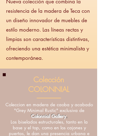
Nueva colección que combina la
resistencia de la madera de Teca con
un diseño innovador de muebles de
estilo moderno. Las líneas rectas y
limpias son características distintivas,
ofreciendo una estética minimalista y
contemporánea.
Colección
COLONNIAL
Coleccion en madera de caoba y acabado
"Grey Minimal Rustic" exclusiva de
Colonnial Gallery
.
Los biselados estructurales, tanto en la
base y el top, como en los cajones y
puertas, le dan una presencia urbana e