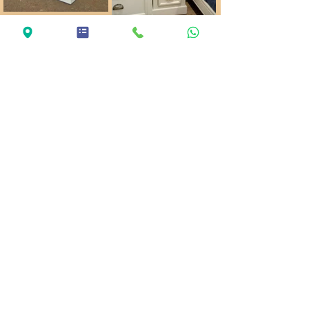
Proyectos
Comedor Salón
Colonial Bicolor
Dinos como lo quieres y nosotros
te lo hacemos