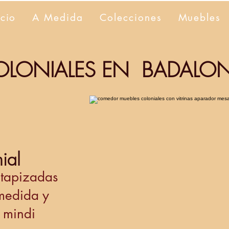
icio
A Medida
Colecciones
Muebles
OLONIALES EN BADALO
ial
 tapizadas
 medida y
 mindi