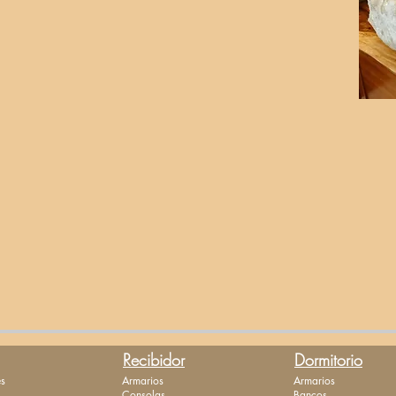
Recibidor
Dormitorio
s
Armarios
Armarios
Consolas
Bancos