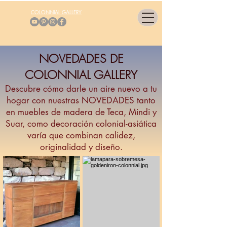
COLONNIAL GALLERY
NOVEDADES DE
COLONNIAL GALLERY
Descubre cómo darle un aire nuevo a tu
hogar con nuestras NOVEDADES tanto
en muebles de madera de Teca, Mindi y
Suar, como decoración colonial-asiática
varía que combinan calidez,
originalidad y diseño.