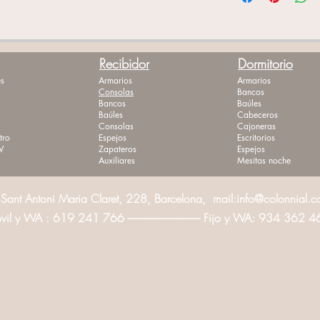
Recibidor
Dormitorio
s
Armarios
Armarios
Consolas
Bancos
Bancos
Baúles
Baúles
Cabeceros
Consolas
Cajoneras
tro
Espejos
Escritorios
V
Zapateros
Espejos
Auxiliares
Mesitas noche
Sant Antoni Maria Claret, 228, Barcelona, mail:
info@colonnial.
l y WA : 619 241 766 ---------------------------------- Fijo y WA: 934 362 