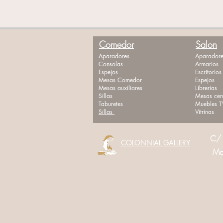
Comedor
Salon
Aparadores
Aparadore
Consolas
Armarios
Espejos
Escritorios
Mesas Comedor
Espejos
Mesas auxiliares
Librerías
Sillas
Mesas cen
Taburetes
Muebles T
Sillas
Vitrinas
C/ 
COLONNIAL GALLERY
Movi