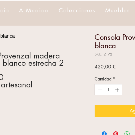
icio
A Medida
Colecciones
Muebles
Consola Prov
blanca
 Provenzal madera
SKU: 2172
 blanco estrecha 2
Precio
420,00 €
0
Cantidad
*
 artesanal
Ag