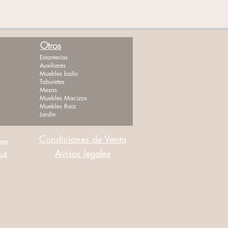
Otros
Estanterías
Auxiliares
Muebles baño
Taburetes
Mesas
Muebles Macizos
Muebles Raiz
Jardín
Condiciones de Venta
com
Avisos legales
464