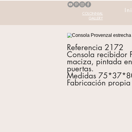
In
COLONNIAL
GALLERY
Referencia 2172
Consola recibidor
maciza, pintada en
puertas.
Medidas 75*37*8
Fabricación propia