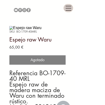
COLONNIAL GALLERY
SKU: BO-1709-40MRL
Espejo raw Waru
Precio
65,00 €
Agotado
Referencia BO-1709-
40 MRL
Espejo raw de
madera maciza de
Waru con terminado
rústico.