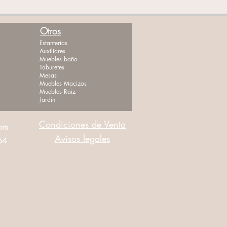
Otros
Estanterías
Auxiliares
Muebles baño
Taburetes
Mesas
Muebles Macizos
Muebles Raiz
Jardín
Condiciones de Venta
com
Avisos legales
464