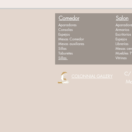
Comedor
Salon
Aparadores
Aparadore
Consolas
Armarios
Espejos
Escritorios
Mesas Comedor
Espejos
Mesas auxiliares
Librerías
Sillas
Mesas cen
Taburetes
Muebles T
Sillas
Vitrinas
C/ 
COLONNIAL GALLERY
Movi