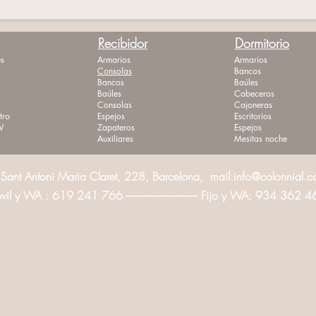
Recibidor
Dormitorio
s
Armarios
Armarios
Consolas
Bancos
Bancos
Baúles
Baúles
Cabeceros
Consolas
Cajoneras
tro
Espejos
Escritorios
V
Zapateros
Espejos
Auxiliares
Mesitas noche
Sant Antoni Maria Claret, 228, Barcelona, mail:
info@colonnial.
l y WA : 619 241 766 ---------------------------------- Fijo y WA: 934 362 