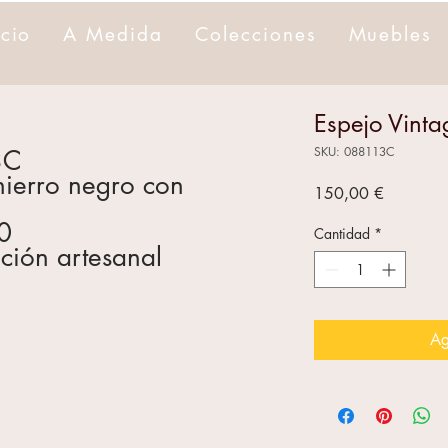
icio
A Medida
Colecciones
Muebles
Espejo Vinta
SKU: 088113C
3C
hierro negro con
Precio
150,00 €
0
Cantidad
*
ción artesanal
Ag