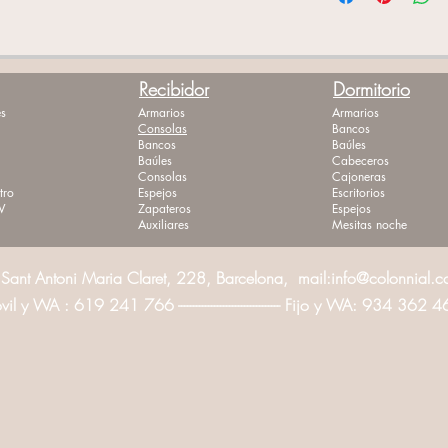
Recibidor
Dormitorio
s
Armarios
Armarios
Consolas
Bancos
Bancos
Baúles
Baúles
Cabeceros
Consolas
Cajoneras
tro
Espejos
Escritorios
V
Zapateros
Espejos
Auxiliares
Mesitas noche
Sant Antoni Maria Claret, 228, Barcelona, mail:
info@colonnial.
l y WA : 619 241 766 ---------------------------------- Fijo y WA: 934 362 