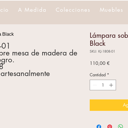
icio
A Medida
Colecciones
Muebles
Lámpara sob
Black
8-01
obre mesa de madera de
SKU: KJ-1808-01
egro.
Precio
110,00 €
8
 artesanalmente
Cantidad
*
Ag