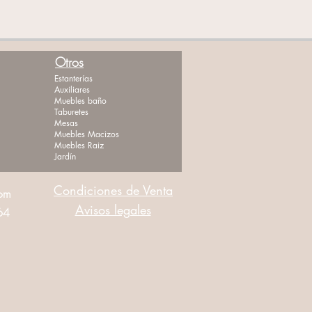
Otros
Estanterías
Auxiliares
Muebles baño
Taburetes
Mesas
Muebles Macizos
Muebles Raiz
Jardín
Condiciones de Venta
com
Avisos legales
464