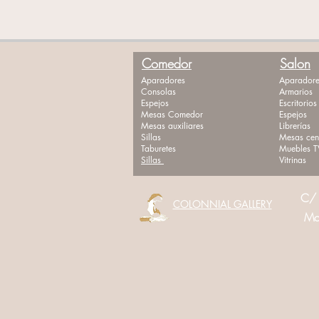
Comedor
Salon
Aparadores
Aparadore
Consolas
Armarios
Espejos
Escritorios
Mesas Comedor
Espejos
Mesas auxiliares
Librerías
Sillas
Mesas cen
Taburetes
Muebles T
Sillas
Vitrinas
C/ 
COLONNIAL GALLERY
Movi