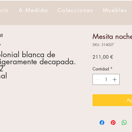
icio
A Medida
Colecciones
Muebles
Mesita noche
SKU: 314027
7
lonial blanca de
Precio
211,00 €
igeramente decapada.
2
Cantidad
*
nal
Ag