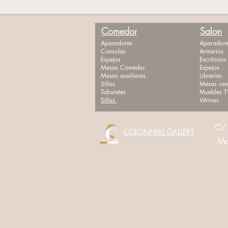
Comedor
Salon
Aparadores
Aparadore
Consolas
Armarios
Espejos
Escritorios
Mesas Comedor
Espejos
Mesas auxiliares
Librerías
Sillas
Mesas cen
Taburetes
Muebles T
Sillas
Vitrinas
C/ 
COLONNIAL GALLERY
Movi