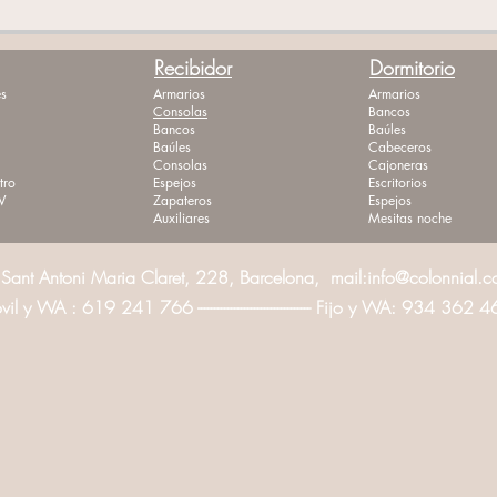
Recibidor
Dormitorio
s
Armarios
Armarios
Consolas
Bancos
Bancos
Baúles
Baúles
Cabeceros
Consolas
Cajoneras
tro
Espejos
Escritorios
V
Zapateros
Espejos
Auxiliares
Mesitas noche
Sant Antoni Maria Claret, 228, Barcelona, mail:
info@colonnial.
l y WA : 619 241 766 ---------------------------------- Fijo y WA: 934 362 