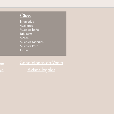
Otros
Estanterías
Auxiliares
Muebles baño
Taburetes
Mesas
Muebles Macizos
Muebles Raiz
Jardín
Condiciones de Venta
com
Avisos legales
464