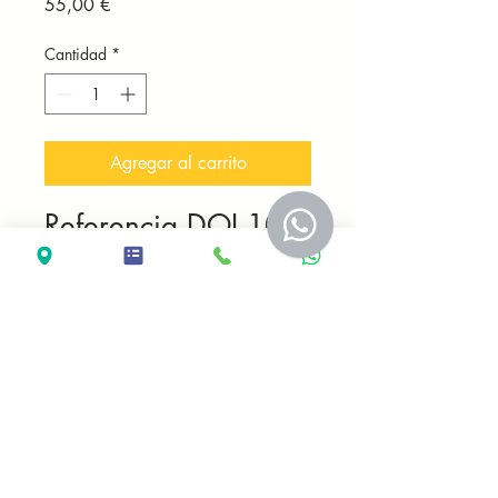
Precio
55,00 €
Cantidad
*
Agregar al carrito
Referencia DOL-10m
Taburete plegable
Jardín de madera de
Teca
Medidas 40*33*44
Fabricación
artesanal
Avisos legales
COLONNIAL GALLERY