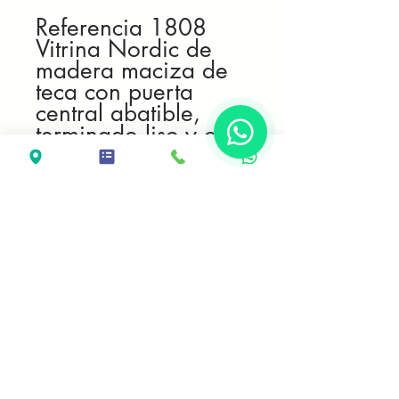
Referencia 1808
Vitrina Nordic de
madera maciza de
teca con puerta
central abatible,
terminado liso y cera
incolora
Medidas
100*40*200
Fabricación propia
artesanal.
Avisos legales
COLONNIAL GALLERY
Condiciones de Venta
C/ Sant Antoni Maria Claret, 228, Barcelona, mail:
info@colonnial.com
Movil y WA :
619 241 766
---------------------------------- Fijo y WA:
934 362 464