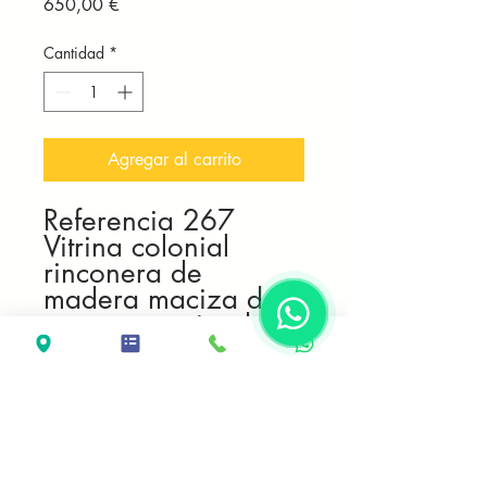
Precio
650,00 €
Cantidad
*
Agregar al carrito
Referencia 267
Vitrina colonial
rinconera de
madera maciza de
teca en terminado
rústico y barniz mate
natural.
Medidas
60*60*170
Producto de
fabricación propia