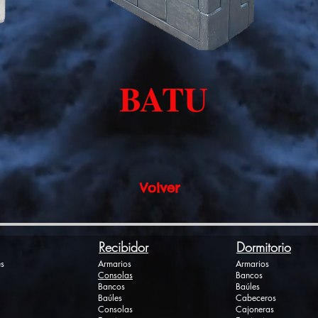
BATU
Volver
Recibidor
Dormitorio
s
Armarios
Armarios
Consolas
Bancos
Bancos
Baúles
Baúles
Cabeceros
Consolas
Cajoneras