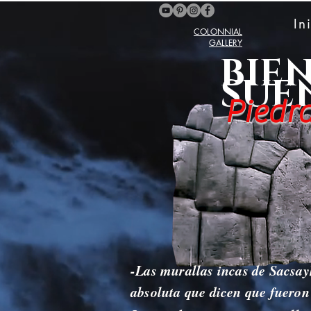
In
COLONNIAL
GALLERY
BIE
SUE
Piedra
-Las murallas incas de Sacsay
absoluta que dicen que fueron