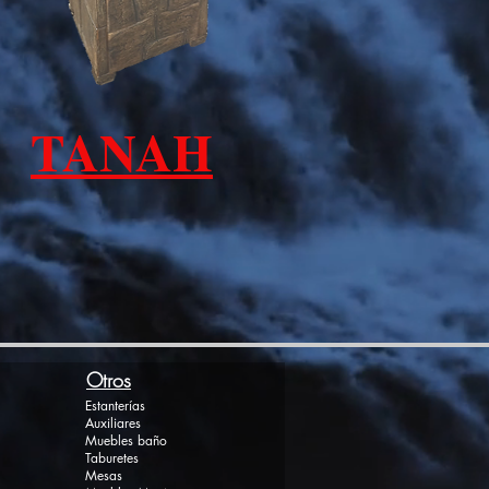
TANAH
Otros
Estanterías
Auxiliares
Muebles baño
Taburetes
Mesas