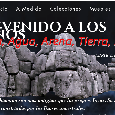
icio
A Medida
Colecciones
Muebles
NVENIDO A LOS
ÑOS
, Agua, Arena, Tierra
ABRIR L
huamán son mas antiguas que los propios Incas. Su b
 construidas por los Dioses ancestrales.