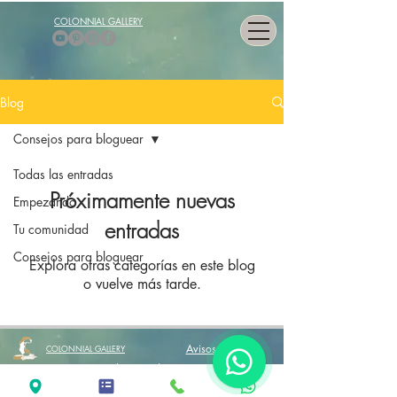
COLONNIAL GALLERY
Blog
Consejos para bloguear
Todas las entradas
Próximamente nuevas
Empezando
entradas
Tu comunidad
Consejos para bloguear
Explora otras categorías en este blog
o vuelve más tarde.
Avisos legales
COLONNIAL GALLERY
Condiciones de Venta
C/ Sant Antoni Maria Claret, 228, Barcelona, mail:
info@colonnial.com