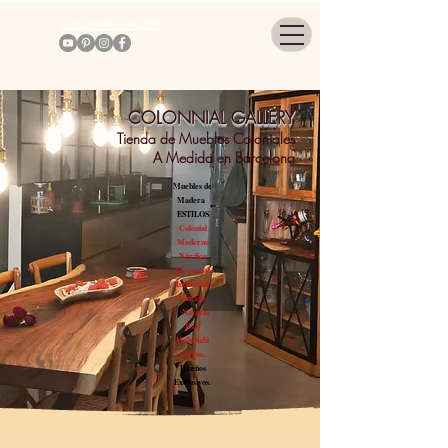
COLONNIAL GALLERY
COLONNIAL GALLERY
Tienda de Muebles Coloniales
A Medida en Barcelona
Muebles de
Madera
ESTILOS
Colonial
Moderno
Nórdico
Provenzal
Industrial
Vintage
Natural
Raw
Wabi Sabi
y otros..
Diseños
Exclusivos.