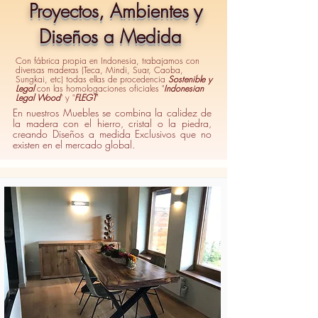
​ Proyectos, Ambientes y
Diseños a Medida
Con fábrica propia en Indonesia, trabajamos con
diversas maderas (Teca, Mindi, Suar, Caoba,
Sungkai, etc) todas ellas de procedencia
Sostenible y
Legal
con las homologaciones oficiales "
Indonesian
Legal Wood
" y "
FLEGT
"
En nuestros Muebles se combina la calidez de
la madera con el hierro, cristal o la piedra,
creando Diseños a medida Exclusivos que no
existen en el mercado global.